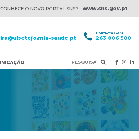
www.sns.gov.pt
 CONHECE O NOVO PORTAL SNS?
l
Contacto Geral
xira@ulsetejo.min-saude.pt
263 006 500
Query
UNICAÇÃO