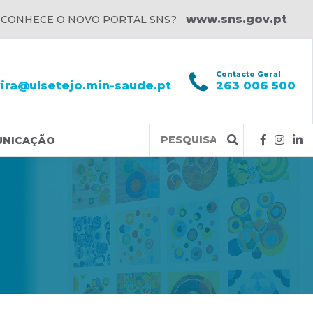
www.sns.gov.pt
 CONHECE O NOVO PORTAL SNS?
l
Contacto Geral
xira@ulsetejo.min-saude.pt
263 006 500
Query
UNICAÇÃO