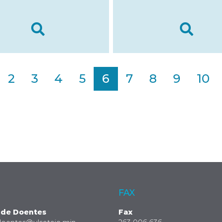
2
3
4
5
6
7
8
9
10
FAX
 de Doentes
Fax