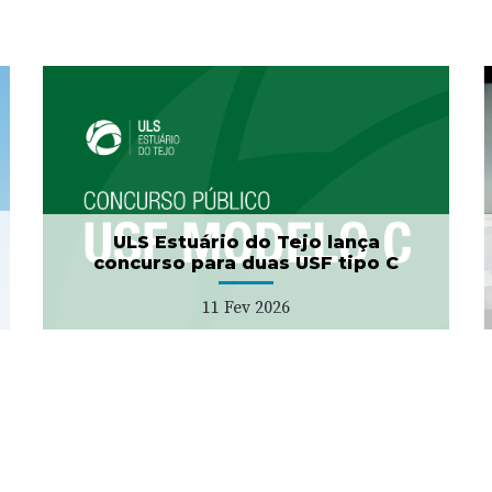
Projeto "Bata Branca" no
Município da Azambuja
27 Jan 2026
ULS Estuário do Tejo lança
concurso para duas USF tipo C
11 Fev 2026