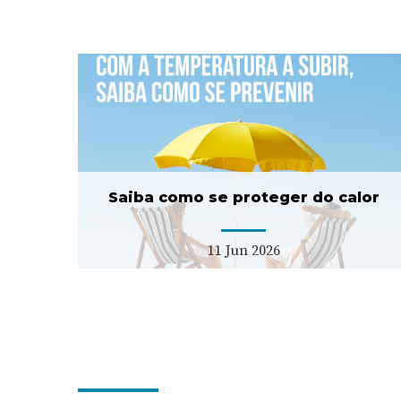
er
ULS Estuário do Tejo
lança concurso para duas
USF tipo C
11 Fev 2026
Saiba como se proteger do calor
11 Jun 2026