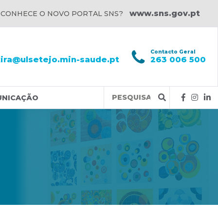
www.sns.gov.pt
 CONHECE O NOVO PORTAL SNS?
l
Contacto Geral
xira@ulsetejo.min-saude.pt
263 006 500
Query
UNICAÇÃO