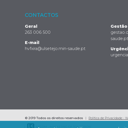
CONTACTOS
Geral
Gestão
263 006 500
gestao.
saude.p
E-mail
hvfxira@ulsetejo.min-saude.pt
Urgênc
urgenci
© 2019 Todos os direitos reservados
Política de Privacidade - 
LK
COM - MARKETING OF TOMORROW