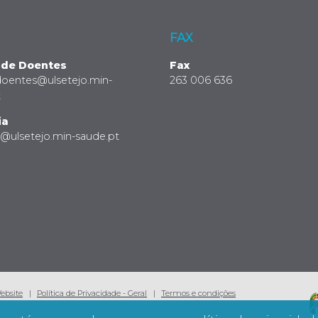
FAX
 de Doentes
Fax
doentes@ulsetejo.min-
263 006 636
t
ia
a@ulsetejo.min-saude.pt
Website
Política de Privacidade - Geral
Termos e condições