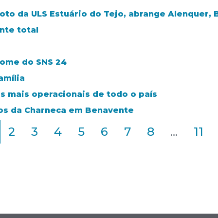
loto da ULS Estuário do Tejo, abrange Alenquer, 
te total
nome do SNS 24
amília
s mais operacionais de todo o país
ros da Charneca em Benavente
2
3
4
5
6
7
8
...
11