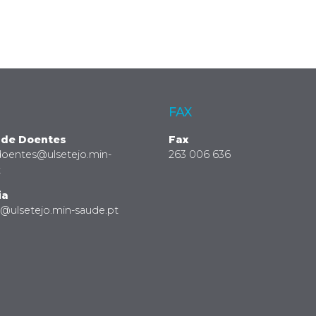
FAX
 de Doentes
Fax
doentes@ulsetejo.min-
263 006 636
t
ia
a@ulsetejo.min-saude.pt