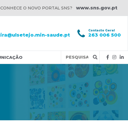
www.sns.gov.pt
 CONHECE O NOVO PORTAL SNS?
l
Contacto Geral
xira@ulsetejo.min-saude.pt
263 006 500
Query
UNICAÇÃO