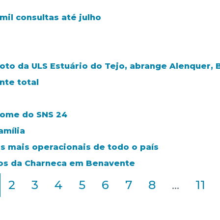
il consultas até julho
loto da ULS Estuário do Tejo, abrange Alenquer, 
te total
nome do SNS 24
amília
s mais operacionais de todo o país
ros da Charneca em Benavente
2
3
4
5
6
7
8
...
11