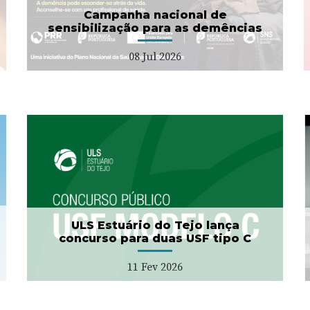
01 Jul 2026
Campanha nacional de
sensibilização para as demências
08 Jul 2026
Projeto "Bata Branca" no
Município da Azambuja
27 Jan 2026
ULS Estuário do Tejo lança
concurso para duas USF tipo C
11 Fev 2026