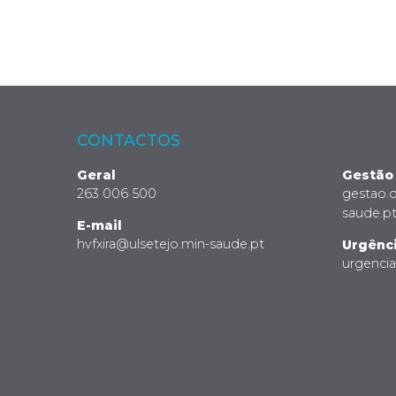
CONTACTOS
Geral
Gestão
263 006 500
gestao.
saude.p
E-mail
hvfxira@ulsetejo.min-saude.pt
Urgênc
urgenci