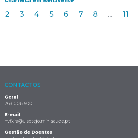
Charneca em Benavente
2
3
4
5
6
7
8
...
11
CONTACTOS
Geral
263 006 500
E-mail
hvfxira@ulsetejo.min-saude.pt
Gestão de Doentes