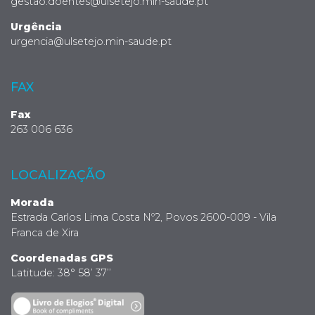
gestao.doentes@ulsetejo.min-saude.pt
Urgência
urgencia@ulsetejo.min-saude.pt
FAX
Fax
263 006 636
LOCALIZAÇÃO
Morada
Estrada Carlos Lima Costa Nº2, Povos 2600-009 - Vila
Franca de Xira
Coordenadas GPS
Latitude: 38° 58’ 37’’