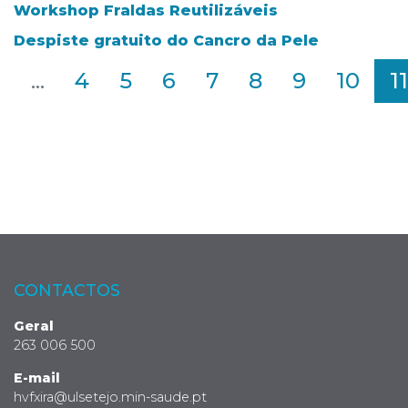
Workshop Fraldas Reutilizáveis
Despiste gratuito do Cancro da Pele
2
...
4
5
6
7
8
9
10
11
CONTACTOS
Geral
263 006 500
E-mail
hvfxira@ulsetejo.min-saude.pt