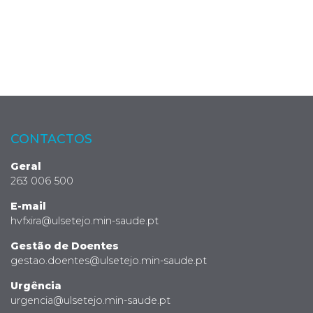
CONTACTOS
Geral
263 006 500
E-mail
hvfxira@ulsetejo.min-saude.pt
Gestão de Doentes
gestao.doentes@ulsetejo.min-saude.pt
Urgência
urgencia@ulsetejo.min-saude.pt