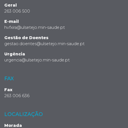
Geral
263 006 500
E-mail
hvfxira@ulsetejo.min-saude.pt
Gestão de Doentes
gestao.doentes@ulsetejo.min-saude.pt
Urgência
urgencia@ulsetejo.min-saude.pt
FAX
Fax
263 006 636
LOCALIZAÇÃO
Morada