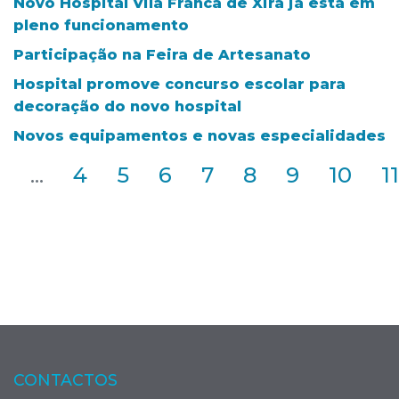
Novo Hospital Vila Franca de Xira já está em
pleno funcionamento
Participação na Feira de Artesanato
Hospital promove concurso escolar para
decoração do novo hospital
Novos equipamentos e novas especialidades
2
...
4
5
6
7
8
9
10
11
CONTACTOS