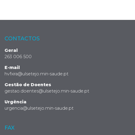
CONTACTOS
Geral
263 006 500
E-mail
hvfxira@ulsetejo.min-saude.pt
Gestão de Doentes
gestao.doentes@ulsetejo.min-saude.pt
Urgência
urgencia@ulsetejo.min-saude.pt
FAX