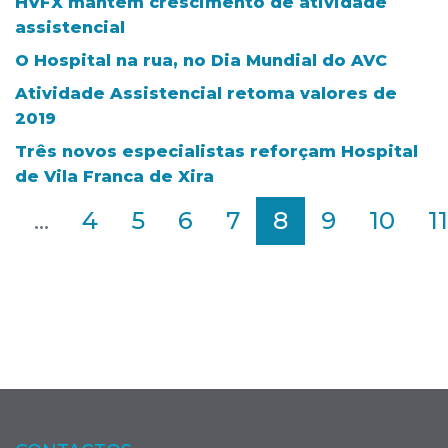
HVFX mantém crescimento de atividade
assistencial
O Hospital na rua, no Dia Mundial do AVC
Atividade Assistencial retoma valores de
2019
Três novos especialistas reforçam Hospital
de Vila Franca de Xira
2
...
4
5
6
7
8
9
10
11