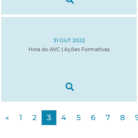
31 OUT 2022
Hora do AVC | Ações Formativas
«
1
2
3
4
5
6
7
8