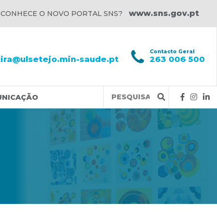
www.sns.gov.pt
 CONHECE O NOVO PORTAL SNS?
l
Contacto Geral
xira@ulsetejo.min-saude.pt
263 006 500
Query
UNICAÇÃO