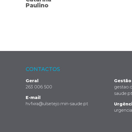
Paulino
CONTACTOS
Geral
Gestão
263 006 500
gestao.
saude.p
E-mail
hvfxira@ulsetejo.min-saude.pt
Urgênc
urgenci