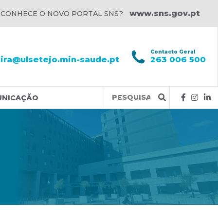
www.sns.gov.pt
 CONHECE O NOVO PORTAL SNS?
l
Contacto Geral
xira@ulsetejo.min-saude.pt
263 006 500
Query
UNICAÇÃO