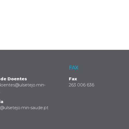
FAX
 de Doentes
Fax
doentes@ulsetejo.min-
263 006 636
t
ia
a@ulsetejo.min-saude.pt