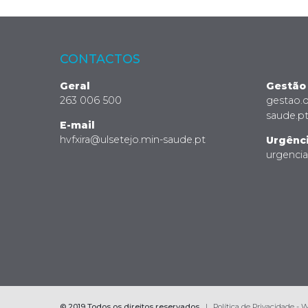
CONTACTOS
Geral
Gestão
263 006 500
gestao.
saude.p
E-mail
hvfxira@ulsetejo.min-saude.pt
Urgênc
urgenci
© 2019 Todos os direitos reservados
Política de Privacidade - 