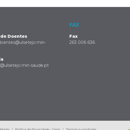
FAX
 de Doentes
Fax
doentes@ulsetejo.min-
263 006 636
t
ia
a@ulsetejo.min-saude.pt
Website
Política de Privacidade - Geral
Termos e condições