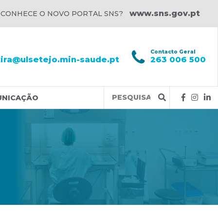
www.sns.gov.pt
 CONHECE O NOVO PORTAL SNS?
l
Contacto Geral
xira@ulsetejo.min-saude.pt
263 006 500
Query
UNICAÇÃO