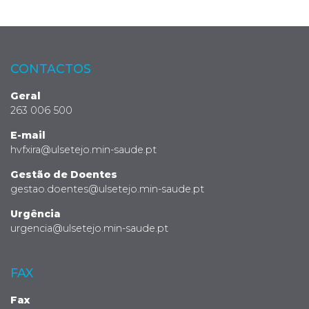
CONTACTOS
Geral
263 006 500
E-mail
hvfxira@ulsetejo.min-saude.pt
Gestão de Doentes
gestao.doentes@ulsetejo.min-saude.pt
Urgência
urgencia@ulsetejo.min-saude.pt
FAX
Fax