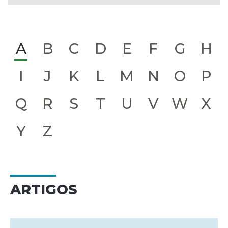
A
B
C
D
E
F
G
H
I
J
K
L
M
N
O
P
Q
R
S
T
U
V
W
X
Y
Z
ARTIGOS