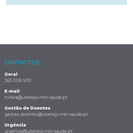
CONTACTOS
Geral
263 006 500
E-mail
hvfxira@ulsetejo.min-saude.pt
Gestão de Doentes
gestao.doentes@ulsetejo.min-saude.pt
Urgência
urgencia@ulsetejo.min-saude.pt