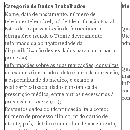
Categoria de Dados Trabalhados
Mei
Nome, data de nascimento, número de
telefone/ telemóvel, n.º de Identificação Fiscal.
Estes dados pessoais são de fornecimento
Qua
obrigatório
(sendo o Utente devidamente
Ute
informado da obrigatoriedade da
adm
disponibilização destes dados para continuar o
processo).
Informações sobre as suas marcações, consultas
Qua
ou exames
(incluindo a data e hora da marcação,
mar
a especialidade do médico, o exame a
inf
realizar/realizado, dados constantes da
can
prescrição médica, entre outros necessários à
con
prestação dos serviços);
Restantes dados de identificação
, tais como:
número de processo clínico, nº do cartão de
utente, país, distrito e concelho de nascimento,