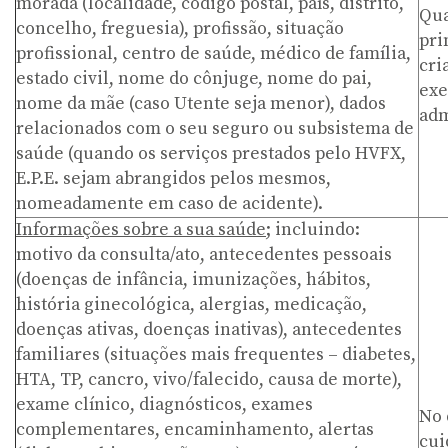
morada (localidade, código postal, país, distrito,
Qua
concelho, freguesia), profissão, situação
pri
profissional, centro de saúde, médico de família,
cri
estado civil, nome do cônjuge, nome do pai,
exe
nome da mãe (caso Utente seja menor), dados
adm
relacionados com o seu seguro ou subsistema de
saúde (quando os serviços prestados pelo HVFX,
E.P.E. sejam abrangidos pelos mesmos,
nomeadamente em caso de acidente).
Informações sobre a sua saúde
; incluindo:
motivo da consulta/ato, antecedentes pessoais
(doenças de infância, imunizações, hábitos,
história ginecológica, alergias, medicação,
doenças ativas, doenças inativas), antecedentes
familiares (situações mais frequentes – diabetes,
HTA, TP, cancro, vivo/falecido, causa de morte),
exame clínico, diagnósticos, exames
No 
complementares, encaminhamento, alertas
cui