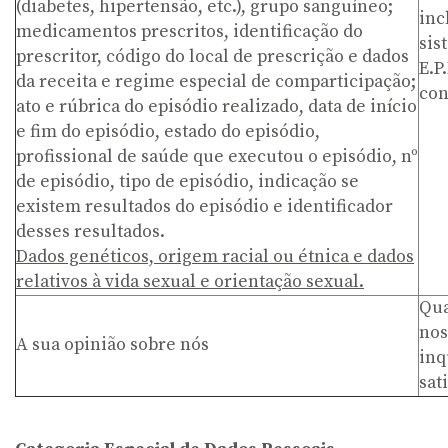
(diabetes, hipertensão, etc.), grupo sanguíneo;
inc
medicamentos prescritos, identificação do
sis
prescritor, código do local de prescrição e dados
E.P
da receita e regime especial de comparticipação;
con
ato e rúbrica do episódio realizado, data de início
e fim do episódio, estado do episódio,
profissional de saúde que executou o episódio, nº
de episódio, tipo de episódio, indicação se
existem resultados do episódio e identificador
desses resultados.
Dados genéticos, origem racial ou étnica e dados
relativos à vida sexual e orientação sexual.
Qua
nos
A sua opinião sobre nós
inq
sat