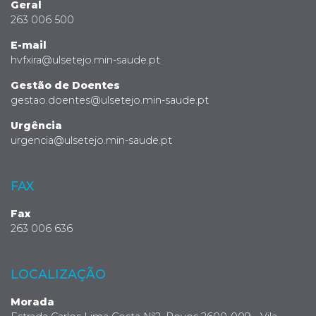
Geral
263 006 500
E-mail
hvfxira@ulsetejo.min-saude.pt
Gestão de Doentes
gestao.doentes@ulsetejo.min-saude.pt
Urgência
urgencia@ulsetejo.min-saude.pt
FAX
Fax
263 006 636
LOCALIZAÇÃO
Morada