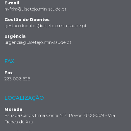
E-mail
hvfxira@ulsetejo.min-saude.pt
Gestão de Doentes
gestao.doentes@ulsetejo.min-saude.pt
Urgência
urgencia@ulsetejo.min-saude.pt
FAX
Fax
263 006 636
LOCALIZAÇÃO
Morada
Estrada Carlos Lima Costa Nº2, Povos 2600-009 - Vila
Franca de Xira