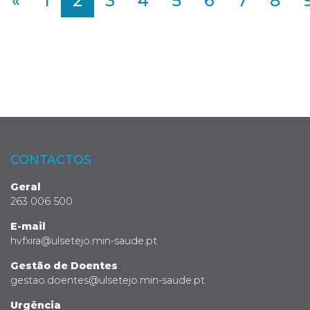
«
1
2
3
4
5
6
7
8
CONTACTOS
Geral
263 006 500
E-mail
hvfxira@ulsetejo.min-saude.pt
Gestão de Doentes
gestao.doentes@ulsetejo.min-saude.pt
Urgência