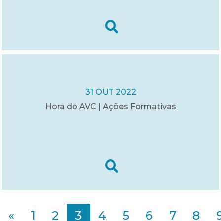
31 OUT 2022
Hora do AVC | Ações Formativas
«
1
2
3
4
5
6
7
8