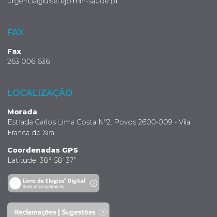
urgencia@ulsetejo.min-saude.pt
FAX
Fax
263 006 636
LOCALIZAÇÃO
Morada
Estrada Carlos Lima Costa Nº2, Povos 2600-009 - Vila
Franca de Xira
Coordenadas GPS
Latitude: 38° 58’ 37’’