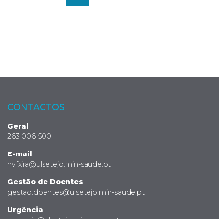
CONTACTOS
Geral
263 006 500
E-mail
hvfxira@ulsetejo.min-saude.pt
Gestão de Doentes
gestao.doentes@ulsetejo.min-saude.pt
Urgência