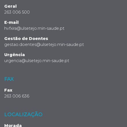
Geral
263 006 500
E-mail
hvfxira@ulsetejo.min-saude.pt
Gestão de Doentes
gestao.doentes@ulsetejo.min-saude.pt
Urgência
urgencia@ulsetejo.min-saude.pt
FAX
Fax
263 006 636
LOCALIZAÇÃO
Morada