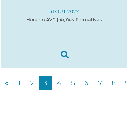
31 OUT 2022
Hora do AVC | Ações Formativas
«
1
2
3
4
5
6
7
8