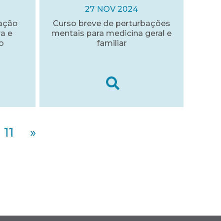
27 NOV 2024
mação
Curso breve de perturbações
a e
mentais para medicina geral e
o
familiar
11
»