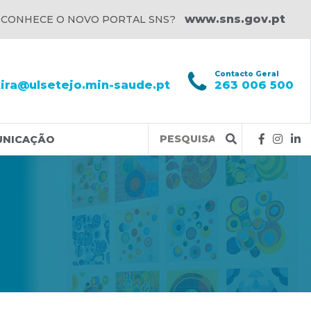
www.sns.gov.pt
 CONHECE O NOVO PORTAL SNS?
l
Contacto Geral
xira@ulsetejo.min-saude.pt
263 006 500
Query
UNICAÇÃO