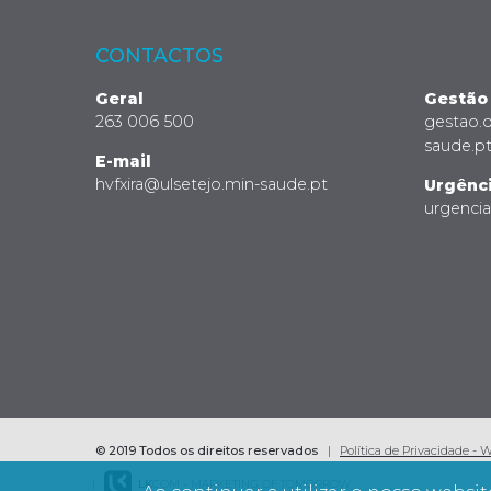
CONTACTOS
Geral
Gestão
263 006 500
gestao.
saude.p
E-mail
hvfxira@ulsetejo.min-saude.pt
Urgênc
urgenci
© 2019 Todos os direitos reservados
Política de Privacidade - 
LK
COM - MARKETING OF TOMORROW