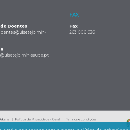
FAX
 de Doentes
Fax
doentes@ulsetejo.min-
263 006 636
t
ia
a@ulsetejo.min-saude.pt
Website
Política de Privacidade - Geral
Termos e condições