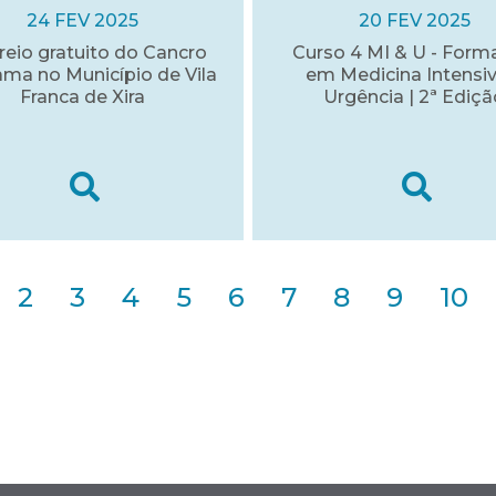
24 FEV 2025
20 FEV 2025
reio gratuito do Cancro
Curso 4 MI & U - For
ma no Município de Vila
em Medicina Intensiv
Franca de Xira
Urgência | 2ª Ediçã
2
3
4
5
6
7
8
9
10