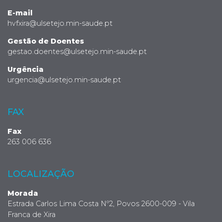
E-mail
hvfxira@ulsetejo.min-saude.pt
Gestão de Doentes
gestao.doentes@ulsetejo.min-saude.pt
Urgência
urgencia@ulsetejo.min-saude.pt
FAX
Fax
263 006 636
LOCALIZAÇÃO
Morada
Estrada Carlos Lima Costa Nº2, Povos 2600-009 - Vila
Franca de Xira