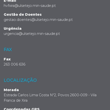
E-mail
hvfxira@ulsetejo.min-saude.pt
Gestão de Doentes
gestao.doentes@ulsetejo.min-saude.pt
Urgência
urgencia@ulsetejo.min-saude.pt
FAX
Fax
263 006 636
LOCALIZAÇÃO
Morada
Estrada Carlos Lima Costa Nº2, Povos 2600-009 - Vila
Franca de Xira
Coordenadas GPS