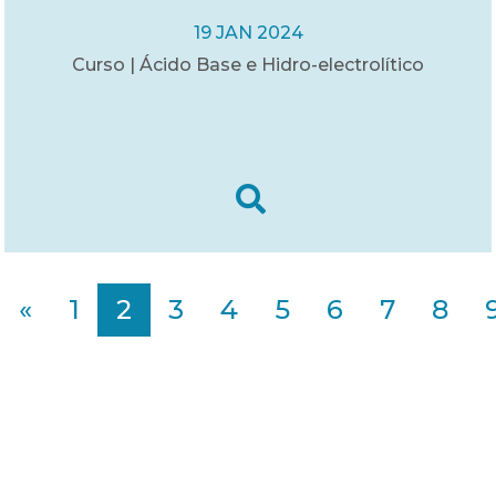
19 JAN 2024
Curso | Ácido Base e Hidro-electrolítico
«
1
2
3
4
5
6
7
8