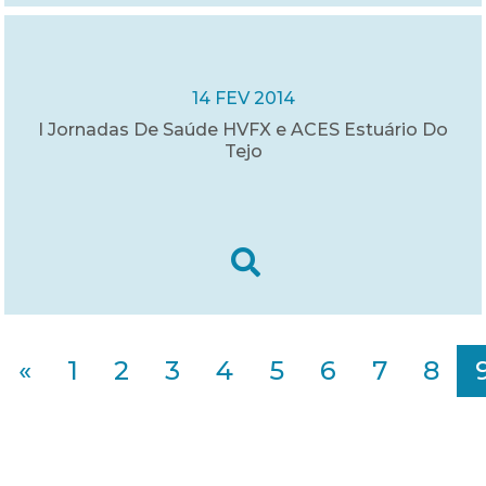
14 FEV 2014
I Jornadas De Saúde HVFX e ACES Estuário Do
Tejo
«
1
2
3
4
5
6
7
8