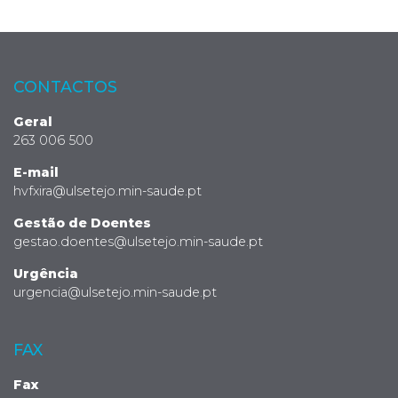
CONTACTOS
Geral
263 006 500
E-mail
hvfxira@ulsetejo.min-saude.pt
Gestão de Doentes
gestao.doentes@ulsetejo.min-saude.pt
Urgência
urgencia@ulsetejo.min-saude.pt
FAX
Fax