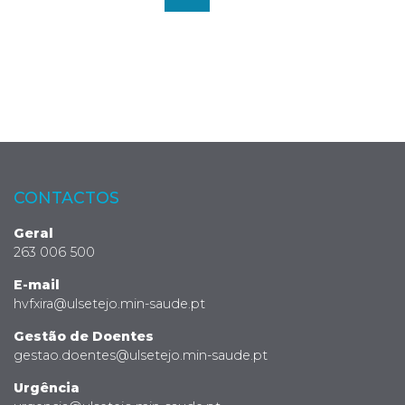
CONTACTOS
Geral
263 006 500
E-mail
hvfxira@ulsetejo.min-saude.pt
Gestão de Doentes
gestao.doentes@ulsetejo.min-saude.pt
Urgência