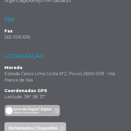
urgencia@ulsetejo.min-saude.pt
FAX
Fax
263 006 636
LOCALIZAÇÃO
Morada
Estrada Carlos Lima Costa Nº2, Povos 2600-009 - Vila
Franca de Xira
Coordenadas GPS
Latitude: 38° 58’ 37’’