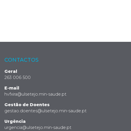
CONTACTOS
Geral
263 006 500
E-mail
hvfxira@ulsetejo.min-saude.pt
Gestão de Doentes
gestao.doentes@ulsetejo.min-saude.pt
Urgência
urgencia@ulsetejo.min-saude.pt