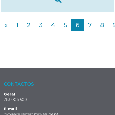
«
1
2
3
4
5
6
7
8
CONTACTOS
Geral
263 006 500
E-mail
hvfxira@ulsetejo.min-saude.pt