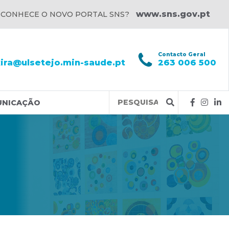
www.sns.gov.pt
 CONHECE O NOVO PORTAL SNS?
l
Contacto Geral
xira@ulsetejo.min-saude.pt
263 006 500
Query
UNICAÇÃO