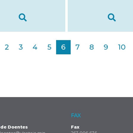
2
3
4
5
6
7
8
9
10
FAX
 de Doentes
Fax