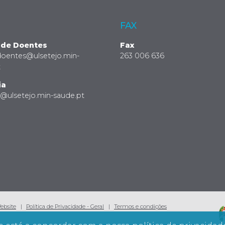
FAX
 de Doentes
Fax
doentes@ulsetejo.min-
263 006 636
t
ia
a@ulsetejo.min-saude.pt
Website
Política de Privacidade - Geral
Termos e condições