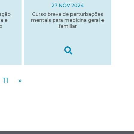
27 NOV 2024
mação
Curso breve de perturbações
a e
mentais para medicina geral e
o
familiar
11
»