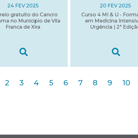
24 FEV 2025
20 FEV 2025
reio gratuito do Cancro
Curso 4 MI & U - For
ma no Município de Vila
em Medicina Intensiv
Franca de Xira
Urgência | 2ª Ediçã
2
3
4
5
6
7
8
9
10