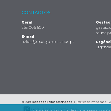
CONTACTOS
Geral
Gestão
263 006 500
gestao.
saude.p
E-mail
hvfxira@ulsetejo.min-saude.pt
Urgênc
urgenci
© 2019 Todos os direitos reservados
Política de Privacidade - 
LK
COM - MARKETING OF TOMORROW