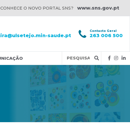
www.sns.gov.pt
 CONHECE O NOVO PORTAL SNS?
l
Contacto Geral
xira@ulsetejo.min-saude.pt
263 006 500
Query
UNICAÇÃO