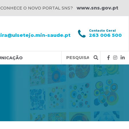
www.sns.gov.pt
 CONHECE O NOVO PORTAL SNS?
l
Contacto Geral
xira@ulsetejo.min-saude.pt
263 006 500
Query
UNICAÇÃO