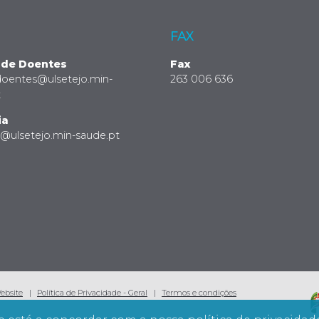
FAX
 de Doentes
Fax
doentes@ulsetejo.min-
263 006 636
t
ia
a@ulsetejo.min-saude.pt
Website
Política de Privacidade - Geral
Termos e condições