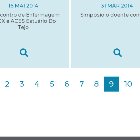
16 MAI 2014
31 MAR 2014
ncontro de Enfermagem
Simpósio o doente co
X e ACES Estuário Do
Tejo
2
3
4
5
6
7
8
9
10