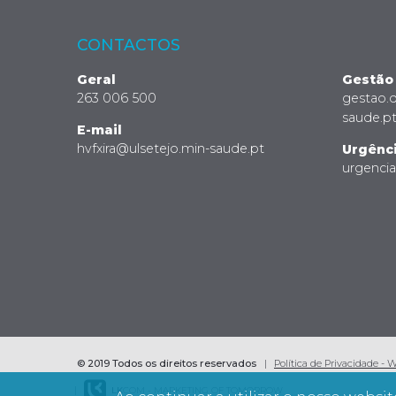
CONTACTOS
Geral
Gestão
263 006 500
gestao.
saude.p
E-mail
hvfxira@ulsetejo.min-saude.pt
Urgênc
urgenci
© 2019 Todos os direitos reservados
Política de Privacidade - 
LK
COM - MARKETING OF TOMORROW