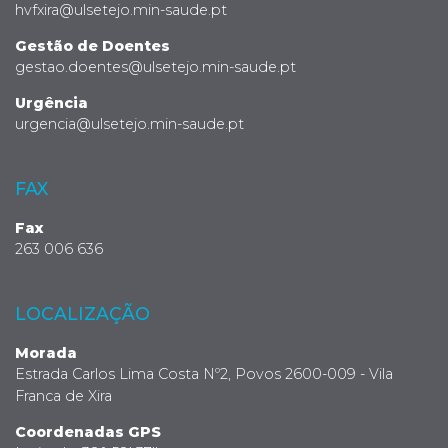
hvfxira@ulsetejo.min-saude.pt
Gestão de Doentes
gestao.doentes@ulsetejo.min-saude.pt
Urgência
urgencia@ulsetejo.min-saude.pt
FAX
Fax
263 006 636
LOCALIZAÇÃO
Morada
Estrada Carlos Lima Costa Nº2, Povos 2600-009 - Vila
Franca de Xira
Coordenadas GPS