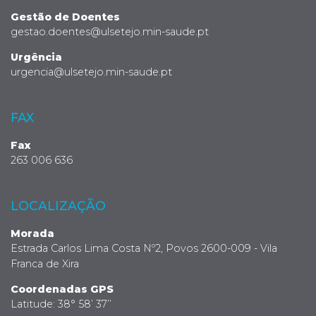
Gestão de Doentes
gestao.doentes@ulsetejo.min-saude.pt
Urgência
urgencia@ulsetejo.min-saude.pt
FAX
Fax
263 006 636
LOCALIZAÇÃO
Morada
Estrada Carlos Lima Costa Nº2, Povos 2600-009 - Vila
Franca de Xira
Coordenadas GPS
Latitude: 38° 58’ 37’’