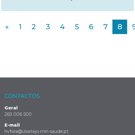
«
1
2
3
4
5
6
7
8
CONTACTOS
Geral
263 006 500
E-mail
hvfxira@ulsetejo.min-saude.pt