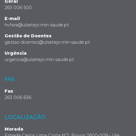
Geral
263 006 500
E-mail
hvfxira@ulsetejo.min-saude.pt
Gestão de Doentes
gestao.doentes@ulsetejo.min-saude.pt
Urgência
urgencia@ulsetejo.min-saude.pt
FAX
Fax
263 006 636
LOCALIZAÇÃO
Morada
Estrada Carlos Lima Costa Nº2, Povos 2600-009 - Vila