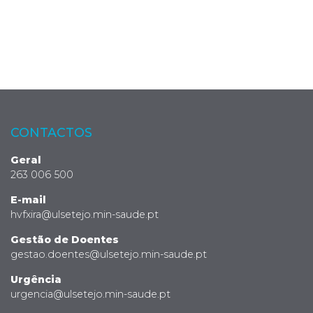
CONTACTOS
Geral
263 006 500
E-mail
hvfxira@ulsetejo.min-saude.pt
Gestão de Doentes
gestao.doentes@ulsetejo.min-saude.pt
Urgência
urgencia@ulsetejo.min-saude.pt