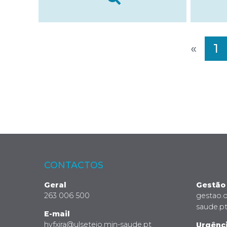
«
1
CONTACTOS
Geral
Gestão
263 006 500
gestao.
saude.p
E-mail
hvfxira@ulsetejo.min-saude.pt
Urgênc