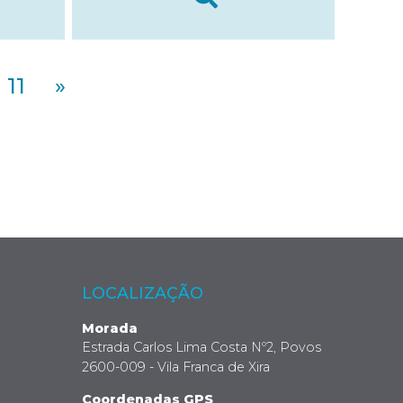
11
»
LOCALIZAÇÃO
Morada
Estrada Carlos Lima Costa Nº2, Povos
2600-009 - Vila Franca de Xira
Coordenadas GPS