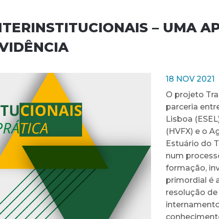
NTERINSTITUCIONAIS – UMA 
VIDÊNCIA
18 NOV 2021
O projeto Tr
parceria ent
Lisboa (ESEL)
(HVFX) e o A
Estuário do T
num processo
formação, inv
primordial é
resolução de
internamento
conhecimento