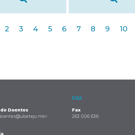
2
3
4
5
6
7
8
9
10
FAX
 de Doentes
Fax
doentes@ulsetejo.min-
263 006 636
t
ia