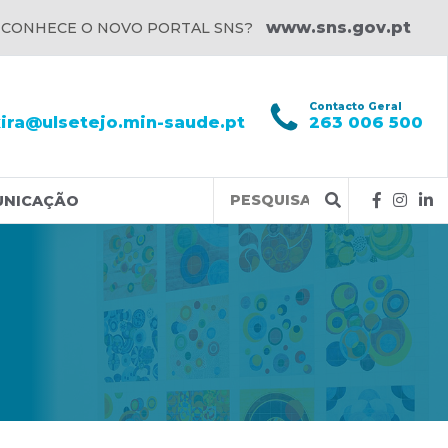
www.sns.gov.pt
 CONHECE O NOVO PORTAL SNS?
l
Contacto Geral
xira@ulsetejo.min-saude.pt
263 006 500
Query
UNICAÇÃO