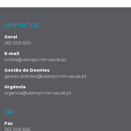
CONTACTOS
Geral
263 006 500
E-mail
hvfxira@ulsetejo.min-saude.pt
Gestão de Doentes
gestao.doentes@ulsetejo.min-saude.pt
Urgência
urgencia@ulsetejo.min-saude.pt
FAX
Fax
263 006 636