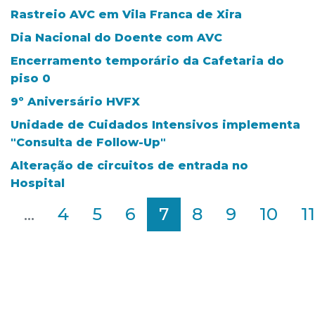
Rastreio AVC em Vila Franca de Xira
Dia Nacional do Doente com AVC
Encerramento temporário da Cafetaria do
piso 0
9º Aniversário HVFX
Unidade de Cuidados Intensivos implementa
"Consulta de Follow-Up"
Alteração de circuitos de entrada no
Hospital
2
...
4
5
6
7
8
9
10
11