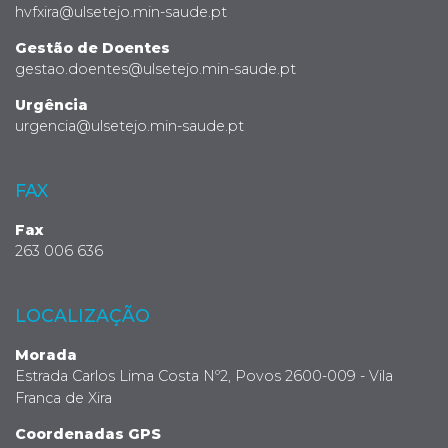
hvfxira@ulsetejo.min-saude.pt
Gestão de Doentes
gestao.doentes@ulsetejo.min-saude.pt
Urgência
urgencia@ulsetejo.min-saude.pt
FAX
Fax
263 006 636
LOCALIZAÇÃO
Morada
Estrada Carlos Lima Costa Nº2, Povos 2600-009 - Vila
Franca de Xira
Coordenadas GPS