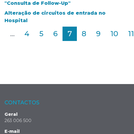
"Consulta de Follow-Up"
Alteração de circuitos de entrada no
Hospital
2
...
4
5
6
7
8
9
10
11
CONTACTOS
Geral
263 006 500
E-mail