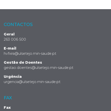
CONTACTOS
Geral
263 006 500
E-mail
hvfxira@ulsetejo.min-saude.pt
Gestão de Doentes
gestao.doentes@ulsetejo.min-saude.pt
Urgência
urgencia@ulsetejo.min-saude.pt
FAX
Fax