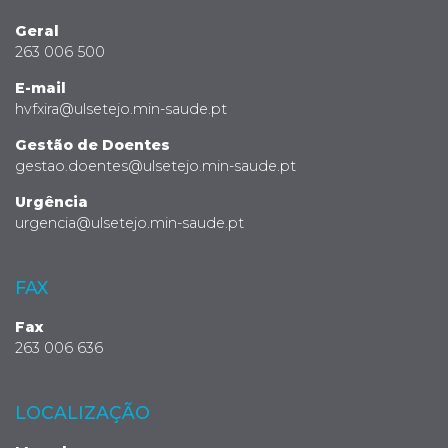
Geral
263 006 500
E-mail
hvfxira@ulsetejo.min-saude.pt
Gestão de Doentes
gestao.doentes@ulsetejo.min-saude.pt
Urgência
urgencia@ulsetejo.min-saude.pt
FAX
Fax
263 006 636
LOCALIZAÇÃO