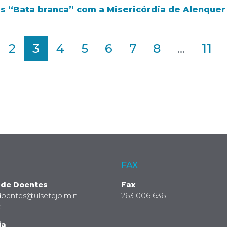
os “Bata branca” com a Misericórdia de Alenque
2
3
4
5
6
7
8
...
11
FAX
 de Doentes
Fax
doentes@ulsetejo.min-
263 006 636
t
ia