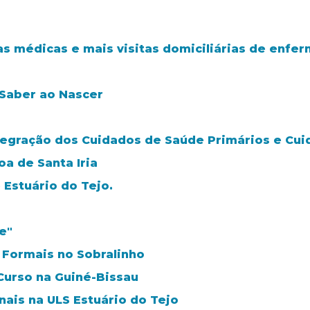
a
as médicas e mais visitas domiciliárias de enfe
 Saber ao Nascer
tegração dos Cuidados de Saúde Primários e Cui
a de Santa Iria
 Estuário do Tejo.
e"
 Formais no Sobralinho
Curso na Guiné-Bissau
nais na ULS Estuário do Tejo