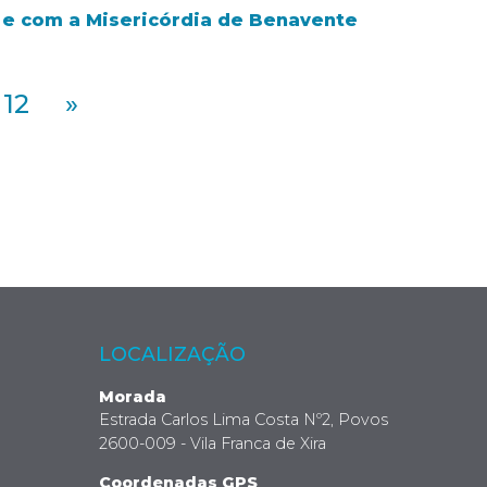
r e com a Misericórdia de Benavente
12
»
LOCALIZAÇÃO
Morada
Estrada Carlos Lima Costa Nº2, Povos
2600-009 - Vila Franca de Xira
Coordenadas GPS