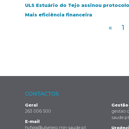
ULS Estuário do Tejo assinou protocol
Mais eficiência financeira
«
1
CONTACTOS
Geral
Gestão
263 006 500
gestao.
saude.p
E-mail
hvfxira@ulsetejo.min-saude.pt
Urgênc