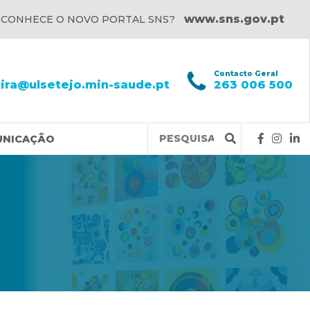
www.sns.gov.pt
 CONHECE O NOVO PORTAL SNS?
l
Contacto Geral
xira@ulsetejo.min-saude.pt
263 006 500
Query
UNICAÇÃO