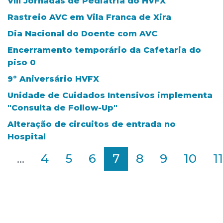
VIII Jornadas de Pediatria do HVFX
Rastreio AVC em Vila Franca de Xira
Dia Nacional do Doente com AVC
Encerramento temporário da Cafetaria do
piso 0
9º Aniversário HVFX
Unidade de Cuidados Intensivos implementa
"Consulta de Follow-Up"
Alteração de circuitos de entrada no
Hospital
2
...
4
5
6
7
8
9
10
11