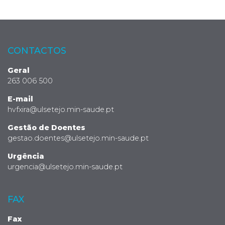
CONTACTOS
Geral
263 006 500
E-mail
hvfxira@ulsetejo.min-saude.pt
Gestão de Doentes
gestao.doentes@ulsetejo.min-saude.pt
Urgência
urgencia@ulsetejo.min-saude.pt
FAX
Fax