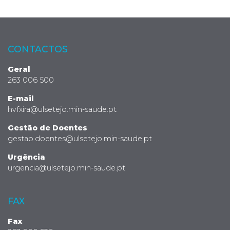
CONTACTOS
Geral
263 006 500
E-mail
hvfxira@ulsetejo.min-saude.pt
Gestão de Doentes
gestao.doentes@ulsetejo.min-saude.pt
Urgência
urgencia@ulsetejo.min-saude.pt
FAX
Fax