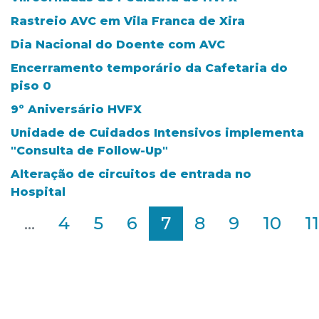
Rastreio AVC em Vila Franca de Xira
Dia Nacional do Doente com AVC
Encerramento temporário da Cafetaria do
piso 0
9º Aniversário HVFX
Unidade de Cuidados Intensivos implementa
"Consulta de Follow-Up"
Alteração de circuitos de entrada no
Hospital
2
...
4
5
6
7
8
9
10
11