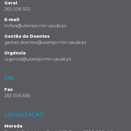
Geral
263 006 500
E-mail
hvfxira@ulsetejo.min-saude.pt
Gestão de Doentes
gestao.doentes@ulsetejo.min-saude.pt
Urgência
urgencia@ulsetejo.min-saude.pt
FAX
Fax
263 006 636
LOCALIZAÇÃO
Morada