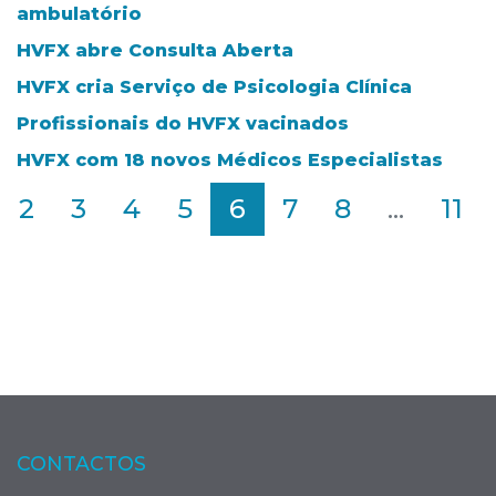
ambulatório
HVFX abre Consulta Aberta
HVFX cria Serviço de Psicologia Clínica
Profissionais do HVFX vacinados
HVFX com 18 novos Médicos Especialistas
2
3
4
5
6
7
8
...
11
CONTACTOS