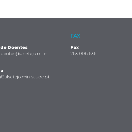
FAX
 de Doentes
Fax
doentes@ulsetejo.min-
263 006 636
t
ia
a@ulsetejo.min-saude.pt