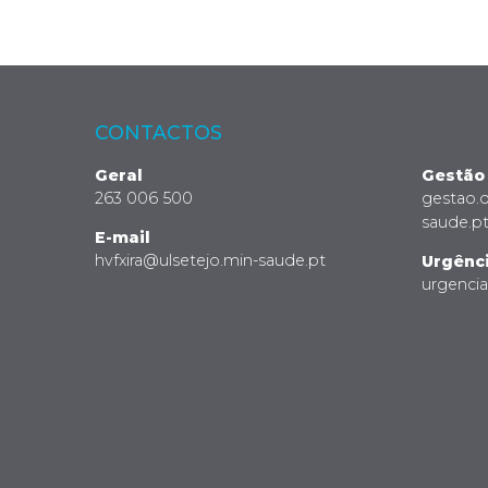
CONTACTOS
Geral
Gestão
263 006 500
gestao.
saude.p
E-mail
hvfxira@ulsetejo.min-saude.pt
Urgênc
urgenci