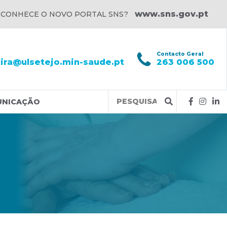
www.sns.gov.pt
 CONHECE O NOVO PORTAL SNS?
l
Contacto Geral
xira@ulsetejo.min-saude.pt
263 006 500
Query
UNICAÇÃO