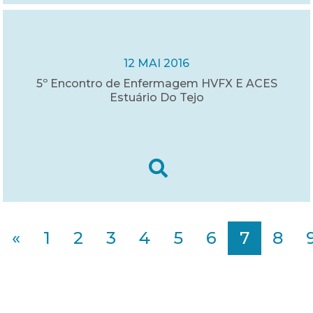
12 MAI 2016
5º Encontro de Enfermagem HVFX E ACES
Estuário Do Tejo
«
1
2
3
4
5
6
7
8